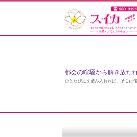
都会の喧騒から解き放た
ひとたび足を踏み入れれば、そこは