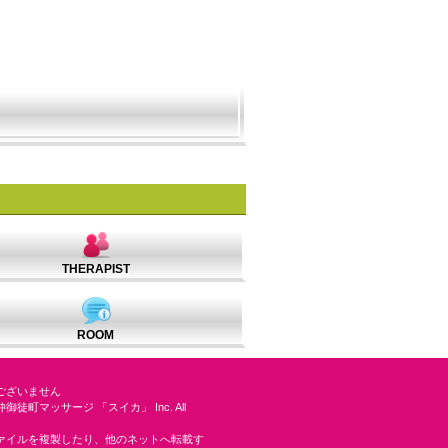
THERAPIST
ROOM
ございません
025 仲御徒町マッサージ 「スイカ」 Inc. All
ァイルを複製したり、他のネットへ転載す