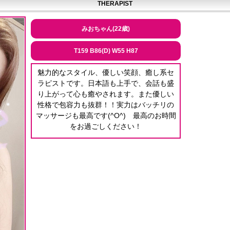
THERAPIST
みおちゃん(22歳)
T159 B86(D) W55 H87
魅力的なスタイル、優しい笑顔、癒し系セ
ラピストです。日本語も上手で、会話も盛
り上がって心も癒やされます。また優しい
性格で包容力も抜群！！実力はバッチリの
マッサージも最高です(^O^) 最高のお時間
をお過ごしください！