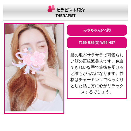
セラピスト紹介
THERAPIST
みやちゃん(22歳)
T159 B85(D) W55 H87
髪の毛がサラサラで可愛らし
い顔の正統派美人です。色白
できれいな手で施術を受ける
と誰もが元気になります。性
格はチャーミングでゆっくり
とした話し方に心がリラック
スするでしょう。