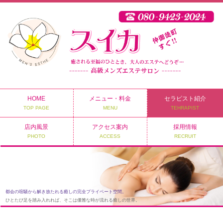
HOME
メニュー・料金
セラピスト紹介
TOP PAGE
MENU
TEHRAPIST
店内風景
アクセス案内
採用情報
PHOTO
ACCESS
RECRUIT
都会の喧騒から解き放たれる癒しの完全プライベート空間。
ひとたび足を踏み入れれば、そこは優雅な時が流れる癒しの世界。