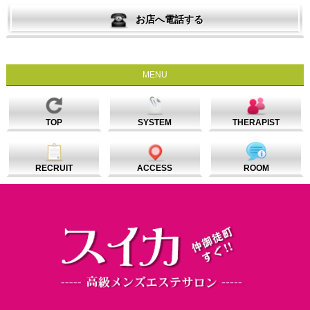
お店へ電話する
MENU
TOP
SYSTEM
THERAPIST
RECRUIT
ACCESS
ROOM