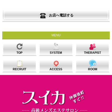
お店へ電話する
MENU
TOP
SYSTEM
THERAPIST
RECRUIT
ACCESS
ROOM