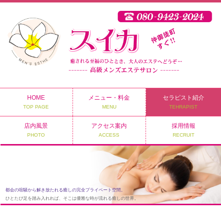
HOME
メニュー・料金
セラピスト紹介
TOP PAGE
MENU
TEHRAPIST
店内風景
アクセス案内
採用情報
PHOTO
ACCESS
RECRUIT
都会の喧騒から解き放たれる癒しの完全プライベート空間。
ひとたび足を踏み入れれば、そこは優雅な時が流れる癒しの世界。